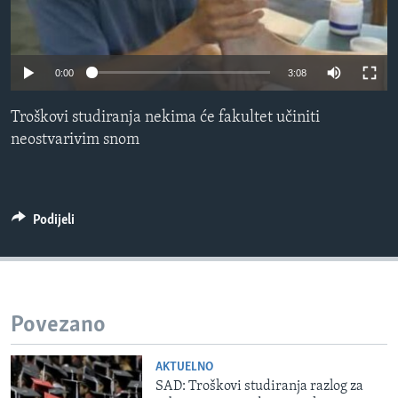
MAGAZIN
O GLASU AMERIKE
0:00
3:08
Learning English
Troškovi studiranja nekima će fakultet učiniti
neostvarivim snom
PRATITE NAS
Podijeli
Jezici
Povezano
AKTUELNO
SAD: Troškovi studiranja razlog za