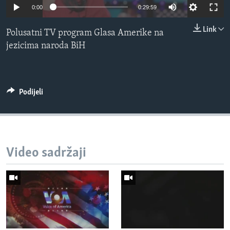
0:00
0:29:59
MAGAZIN
O GLASU AMERIKE
Link
Polusatni TV program Glasa Amerike na
jezicima naroda BiH
Learning English
PRATITE NAS
Podijeli
Jezici
Video sadržaji