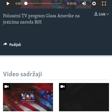
0:00
0:29:59
MAGAZIN
O GLASU AMERIKE
Link
Polusatni TV program Glasa Amerike na
jezicima naroda BiH
Learning English
PRATITE NAS
Podijeli
Jezici
Video sadržaji