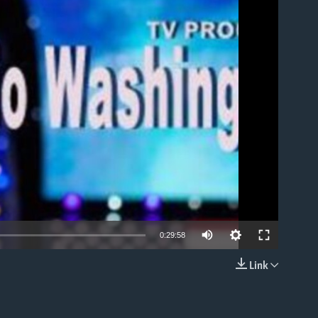
able
0:29:58
Link
EMBED