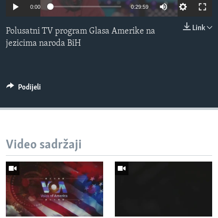
0:00
0:29:59
MAGAZIN
O GLASU AMERIKE
Link
Polusatni TV program Glasa Amerike na
jezicima naroda BiH
Learning English
PRATITE NAS
Podijeli
Jezici
Video sadržaji