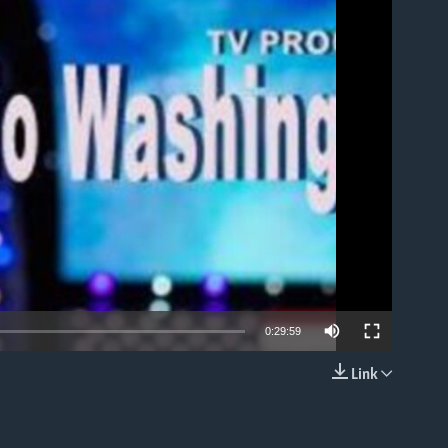
able
0:29:59
Link
EMBED