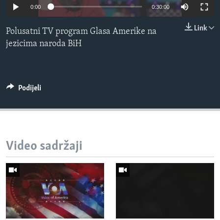
0:00
0:30:00
MAGAZIN
O GLASU AMERIKE
Link
Polusatni TV program Glasa Amerike na
jezicima naroda BiH
Learning English
PRATITE NAS
Podijeli
Jezici
Video sadržaji