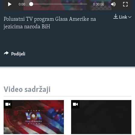
0:00
0:30:00
MAGAZIN
O GLASU AMERIKE
Link
Polusatni TV program Glasa Amerike na
jezicima naroda BiH
Learning English
PRATITE NAS
Podijeli
Jezici
Video sadržaji