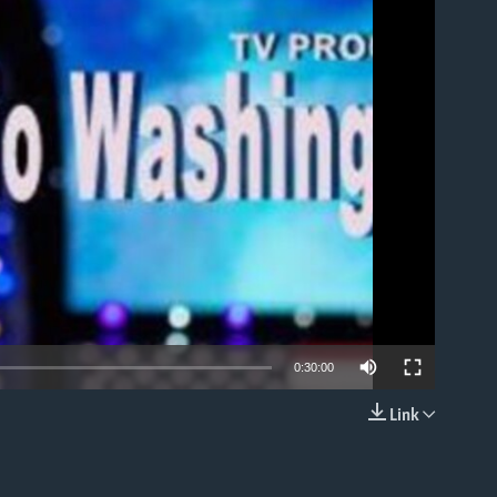
able
0:30:00
Link
EMBED