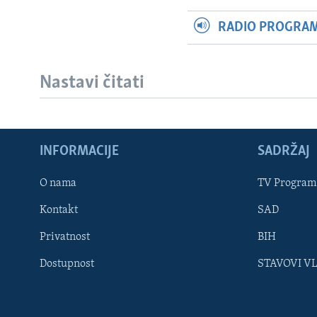
RADIO PROGRAM 
Nastavi čitati
INFORMACIJE
SADRŽAJ
Learning English
O nama
TV Program
Kontakt
SAD
PRATITE NAS
Privatnost
BIH
Dostupnost
STAVOVI V
Jezici