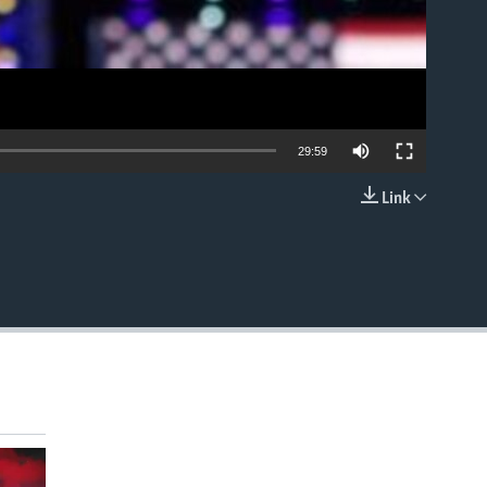
29:59
Link
EMBED