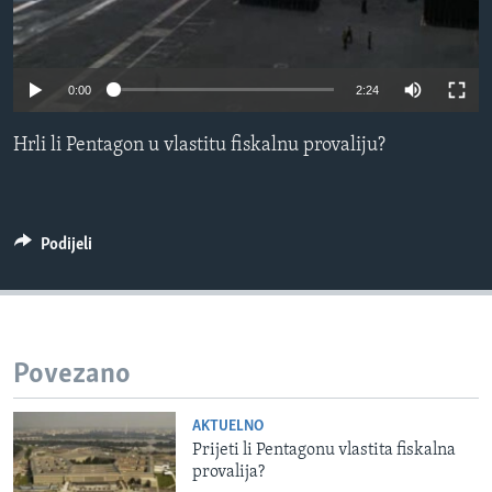
MAGAZIN
O GLASU AMERIKE
0:00
2:24
Learning English
Hrli li Pentagon u vlastitu fiskalnu provaliju?
PRATITE NAS
Podijeli
Jezici
Povezano
AKTUELNO
Prijeti li Pentagonu vlastita fiskalna
provalija?