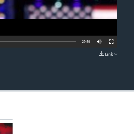
29:59
Link
EMBED