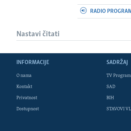
RADIO PROGRAM 
Nastavi čitati
INFORMACIJE
SADRŽAJ
Learning English
O nama
TV Program
Kontakt
SAD
PRATITE NAS
Privatnost
BIH
Dostupnost
STAVOVI V
Jezici