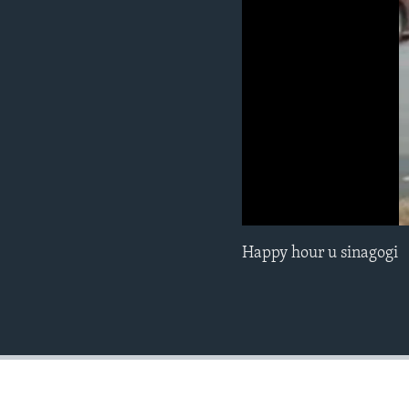
MAGAZIN
O GLASU AMERIKE
0:00
0:03:15
Happy hour u sinagogi