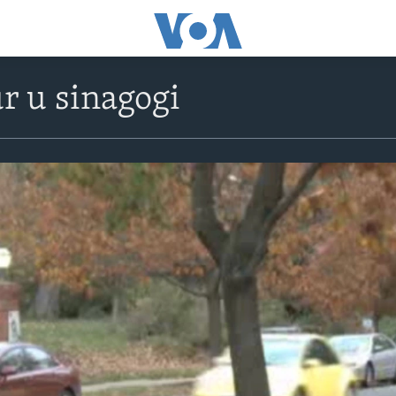
r u sinagogi
No media source currently avail