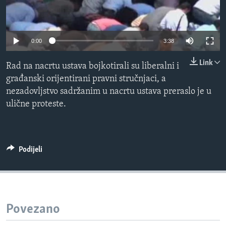
MAGAZIN
O GLASU AMERIKE
0:00
3:38
Learning English
Link
Rad na nacrtu ustava bojkotirali su liberalni i
građanski orijentirani pravni stručnjaci, a
PRATITE NAS
nezadovljstvo sadržanim u nacrtu ustava preraslo je u
ulične proteste.
Jezici
Podijeli
Povezano