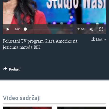
MAGAZIN
O GLASU AMERIKE
Learning English
0:00
30:00
PRATITE NAS
Link
Polusatni TV program Glasa Amerike na
jezicima naroda BiH
Jezici
Podijeli
Video sadržaji