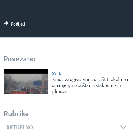
MAGAZIN
O GLASU AMERIKE
Podijeli
Learning English
PRATITE NAS
Povezano
SVIJET
Jezici
Kina sve agresivnija u zaštiti okoline i
smanjenju ispuštanja stakleničkih
plinova
Rubrike
AKTUELNO