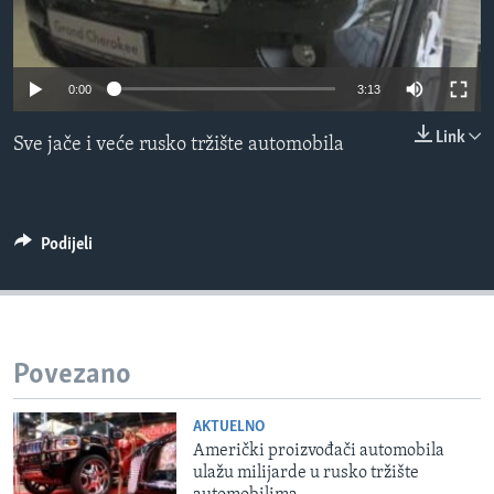
MAGAZIN
O GLASU AMERIKE
0:00
3:13
Learning English
Link
Sve jače i veće rusko tržište automobila
PRATITE NAS
Podijeli
Jezici
Povezano
AKTUELNO
Američki proizvođači automobila
ulažu milijarde u rusko tržište