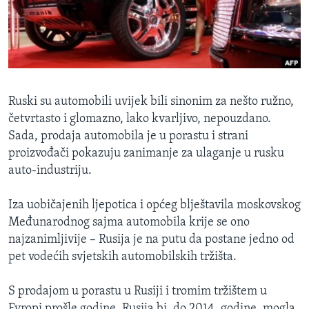
MAGAZIN
O GLASU AMERIKE
Learning English
Ruski su automobili uvijek bili sinonim za nešto ružno,
PRATITE NAS
četvrtasto i glomazno, lako kvarljivo, nepouzdano.
Sada, prodaja automobila je u porastu i strani
proizvođači pokazuju zanimanje za ulaganje u rusku
auto-industriju.
Jezici
Iza uobičajenih ljepotica i općeg blještavila moskovskog
Međunarodnog sajma automobila krije se ono
najzanimljivije – Rusija je na putu da postane jedno od
pet vodećih svjetskih automobilskih tržišta.
S prodajom u porastu u Rusiji i tromim tržištem u
Evropi prošle godine, Rusija bi, do 2014. godine, mogla