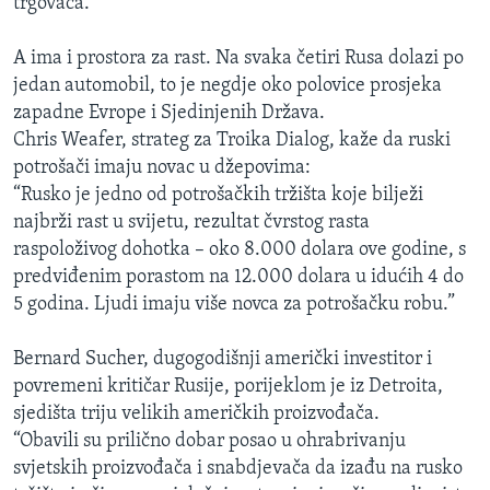
trgovaca.”
A ima i prostora za rast. Na svaka četiri Rusa dolazi po
jedan automobil, to je negdje oko polovice prosjeka
zapadne Evrope i Sjedinjenih Država.
Chris Weafer, strateg za Troika Dialog, kaže da ruski
potrošači imaju novac u džepovima:
“Rusko je jedno od potrošačkih tržišta koje bilježi
najbrži rast u svijetu, rezultat čvrstog rasta
raspoloživog dohotka – oko 8.000 dolara ove godine, s
predviđenim porastom na 12.000 dolara u idućih 4 do
5 godina. Ljudi imaju više novca za potrošačku robu.”
Bernard Sucher, dugogodišnji američki investitor i
povremeni kritičar Rusije, porijeklom je iz Detroita,
sjedišta triju velikih američkih proizvođača.
“Obavili su prilično dobar posao u ohrabrivanju
svjetskih proizvođača i snabdjevača da izađu na rusko