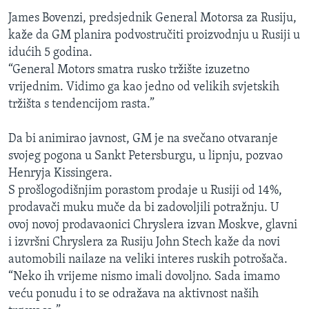
James Bovenzi, predsjednik General Motorsa za Rusiju,
kaže da GM planira podvostručiti proizvodnju u Rusiji u
idućih 5 godina.
“General Motors smatra rusko tržište izuzetno
vrijednim. Vidimo ga kao jedno od velikih svjetskih
tržišta s tendencijom rasta.”
Da bi animirao javnost, GM je na svečano otvaranje
svojeg pogona u Sankt Petersburgu, u lipnju, pozvao
Henryja Kissingera.
S prošlogodišnjim porastom prodaje u Rusiji od 14%,
prodavači muku muče da bi zadovoljili potražnju. U
ovoj novoj prodavaonici Chryslera izvan Moskve, glavni
i izvršni Chryslera za Rusiju John Stech kaže da novi
automobili nailaze na veliki interes ruskih potrošača.
“Neko ih vrijeme nismo imali dovoljno. Sada imamo
veću ponudu i to se odražava na aktivnost naših