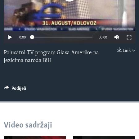
MAGAZIN
O GLASU AMERIKE
Learning English
0:00
30:00
PRATITE NAS
Link
Polusatni TV program Glasa Amerike na
jezicima naroda BiH
Jezici
Podijeli
Video sadržaji