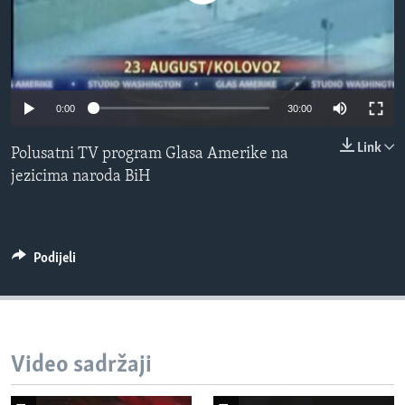
MAGAZIN
O GLASU AMERIKE
Learning English
0:00
30:00
PRATITE NAS
Link
Polusatni TV program Glasa Amerike na
jezicima naroda BiH
Jezici
Podijeli
Video sadržaji