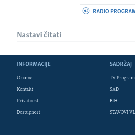
RADIO PROGRAM 
Nastavi čitati
INFORMACIJE
SADRŽAJ
Learning English
O nama
TV Program
Kontakt
SAD
PRATITE NAS
Privatnost
BIH
Dostupnost
STAVOVI V
Jezici