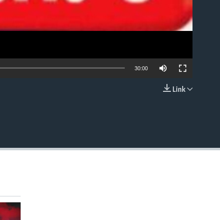
30:00
Link
EMBED