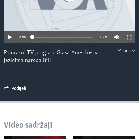
MAGAZIN
O GLASU AMERIKE
Learning English
0:00
30:00
PRATITE NAS
Link
Polusatni TV program Glasa Amerike na
jezicima naroda BiH
Jezici
Podijeli
Video sadržaji