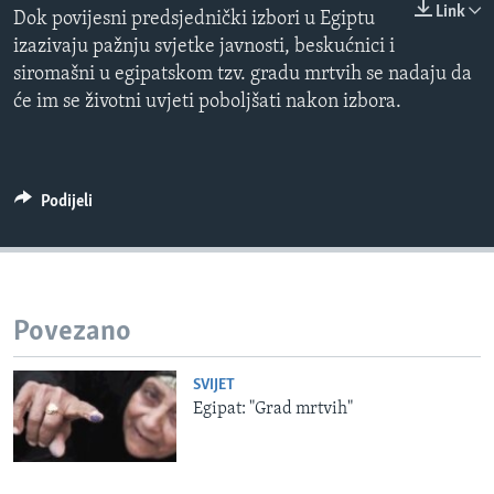
Link
Dok povijesni predsjednički izbori u Egiptu
MAGAZIN
izazivaju pažnju svjetke javnosti, beskućnici i
O GLASU AMERIKE
siromašni u egipatskom tzv. gradu mrtvih se nadaju da
će im se životni uvjeti poboljšati nakon izbora.
Learning English
PRATITE NAS
Podijeli
Jezici
Povezano
SVIJET
Egipat: "Grad mrtvih"