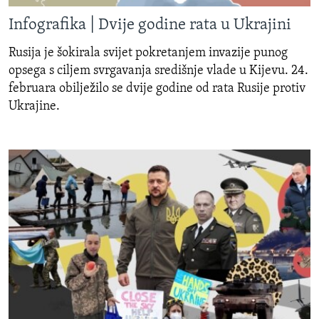
MAGAZIN
Infografika | Dvije godine rata u Ukrajini
O GLASU AMERIKE
Rusija je šokirala svijet pokretanjem invazije punog
opsega s ciljem svrgavanja središnje vlade u Kijevu. 24.
Learning English
februara obilježilo se dvije godine od rata Rusije protiv
Ukrajine.
PRATITE NAS
Jezici