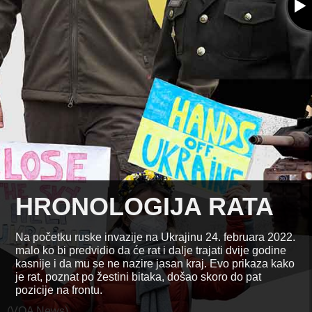
MANIA
CRIMEA
Black Sea
ULGARIA
GEO
A
TURKEY
HRONOLOGIJA RATA
SYRIA
I
Na početku ruske invazije na Ukrajinu 24. februara 2022.
malo ko bi predvidio da će rat i dalje trajati dvije godine
kasnije i da mu se ne nazire jasan kraj. Evo prikaza kako
je rat, poznat po žestini bitaka, došao skoro do pat
pozicije na frontu.
(VOA News)