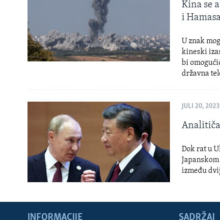
MAGAZIN
Kina se 
i Hamas
O GLASU AMERIKE
U znak mogu
kineski iza
bi omogućio
državna tel
JULI 20, 2023
Analitiča
Dok rat u U
Japanskom m
između dvij
INFORMACIJE
SADRŽAJ