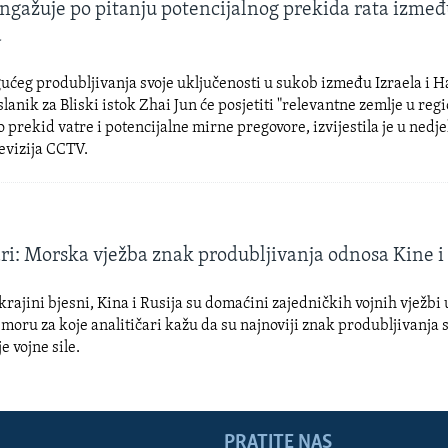
angažuje po pitanju potencijalnog prekida rata izmeđ
a
ćeg produbljivanja svoje uključenosti u sukob između Izraela i 
slanik za Bliski istok Zhai Jun će posjetiti "relevantne zemlje u re
 prekid vatre i potencijalne mirne pregovore, izvijestila je u nedj
evizija CCTV.
ri: Morska vježba znak produbljivanja odnosa Kine i 
krajini bjesni, Kina i Rusija su domaćini zajedničkih vojnih vježbi 
oru za koje analitičari kažu da su najnoviji znak produbljivanja 
e vojne sile.
PRATITE NAS