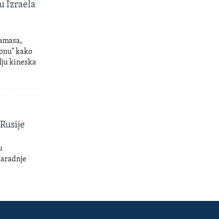
u Izraela
Hamasa,
gionu" kako
elju kineska
Rusije
u
saradnje