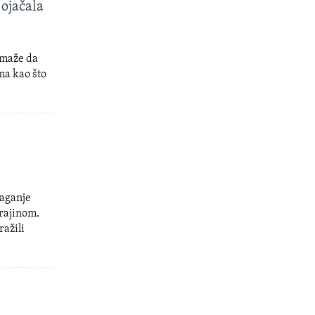
 ojačala
omaže da
ma kao što
maganje
krajinom.
ražili