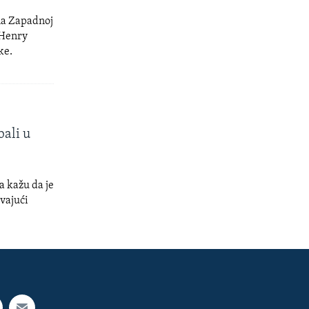
na Zapadnoj
 Henry
ke.
bali u
a kažu da je
avajući