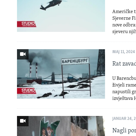
Američke tr
Sjeverne Fi
nove odbra
sjeveru njih
MAJ 11, 2024
Rat zava
U Barencbu
živjeli ram
napustili g
izvještava
JANUAR 24, 
Nagli po