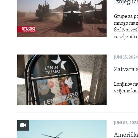
Izbjeglic
Grupe za p
mnogo manje
Šef Norvešk
raseljenih 
JUNI 15, 2024
Zatvara s
Lenjinov mu
vrijeme kad
JUNI 06, 202
Američka