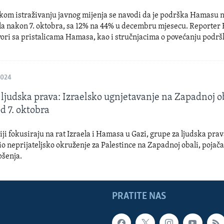
skom istraživanju javnog mijenja se navodi da je podrška Hamasu 
la nakon 7. oktobra, sa 12% na 44% u decembru mjesecu. Reporter
ori sa pristalicama Hamasa, kao i stručnjacima o povećanju podrš
2024
ljudska prava: Izraelsko ugnjetavanje na Zapadnoj o
d 7. oktobra
ji fokusiraju na rat Izraela i Hamasa u Gazi, grupe za ljudska prav
rio neprijateljsko okruženje za Palestince na Zapadnoj obali, pojač
pšenja.
PRATITE NAS