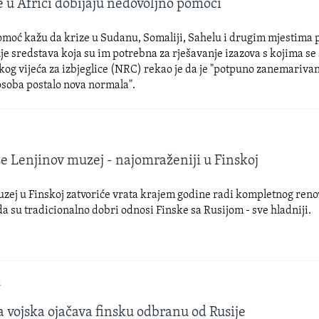
e u Africi dobijaju nedovoljno pomoći
omoć kažu da krize u Sudanu, Somaliji, Sahelu i drugim mjestima 
 sredstava koja su im potrebna za rješavanje izazova s ​​kojima se
og vijeća za izbjeglice (NRC) rekao je da je "potpuno zanemariva
osoba postalo nova normala".
e Lenjinov muzej - najomraženiji u Finskoj
zej u Finskoj zatvoriće vrata krajem godine radi kompletnog reno
a su tradicionalno dobri odnosi Finske sa Rusijom - sve hladniji.
4
 vojska ojačava finsku odbranu od Rusije