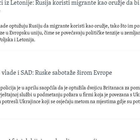
i iz Letonije: Rusija koristi migrante kao oružje da bi
e
ade optužuju Rusiju da migrante koristi kao oružje, tako što im p
aze u Evropsku uniju, čime se povećavaju političke tenzije u zemlja
oljska i Letonija.
 vlade i SAD: Ruske sabotaže širom Evrope
olicija je u aprilu saopćila da je optužila dvojicu Britanaca za po
ještajnoj službi u podmetanju požara u firmi koja je povezana s U
u potresli Ukrajince koji se osjećaju metom na mjestima gdje su pot