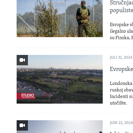
MAGAZIN
Stručnjac
populist
O GLASU AMERIKE
Evropske vl
ilegalno ul
su Finska, P
JULI 31, 2024
Evropske
Londonska p
ruskoj obav
Incidenti s
utočište.
JUNI 21, 2024