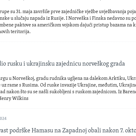
upe su 31. maja završile prve zajedničke vježbe uvježbavanja poj
nske u slučaju napada iz Rusije. I Norveška i Finska nedavno su p
mbene paktove sa američkom vojskom dajući pristup bazama na 
ovih teritorija.
dio rusku i ukrajinsku zajednicu norveškog grada
rgu u Norveškoj, gradu rudnika ugljena na dalekom Arktiku, Ukra
e uz rame s Rusima. Od ruske invazije Ukrajine, međutim, Ukrajin
rad nakon što su se našli sukobljeni s ruskom zajednicom. Iz Bare
 Henry Wilkins
2024
rast podrške Hamasu na Zapadnoj obali nakon 7. okt