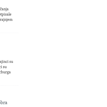
ačanja
otpisale
krajnjem
jinci su
ci su
ncburga
obra