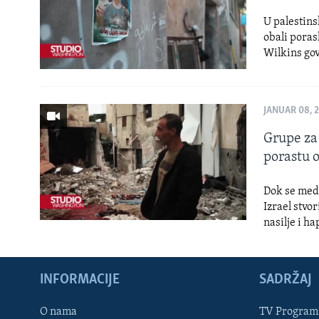
U palestin
obali poras
Wilkins gov
JANUAR 08, 
Grupe za 
porastu o
Dok se medi
Izrael stvo
nasilje i ha
INFORMACIJE
SADRŽAJ
Learning English
O nama
TV Program