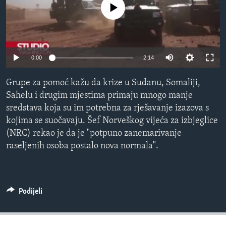
No media source currently available
MAGAZIN
O GLASU AMERIKE
Learning English
0:00
2:14
PRATITE NAS
Grupe za pomoć kažu da krize u Sudanu, Somaliji,
Sahelu i drugim mjestima primaju mnogo manje
sredstava koja su im potrebna za rješavanje izazova s ​​
kojima se suočavaju. Šef Norveškog vijeća za izbjeglice
Jezici
(NRC) rekao je da je "potpuno zanemarivanje
raseljenih osoba postalo nova normala".
Podijeli