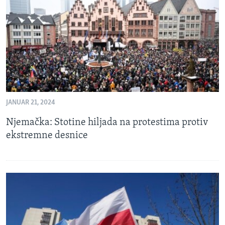
MAGAZIN
O GLASU AMERIKE
Learning English
PRATITE NAS
JANUAR 21, 2024
Njemačka: Stotine hiljada na protestima protiv
Jezici
ekstremne desnice