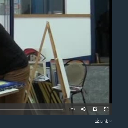
able
3:23
Link
EMBED