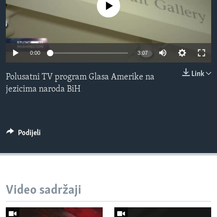
No media source currently available
MAGAZIN
O GLASU AMERIKE
Learning English
0:00
3:07
Link
Polusatni TV program Glasa Amerike na
PRATITE NAS
jezicima naroda BiH
Jezici
Podijeli
Video sadržaji