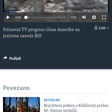
MAGAZIN
O GLASU AMERIKE
0:00
0:53
Learning English
Link
Polusatni TV program Glasa Amerike na
jezicima naroda BiH
PRATITE NAS
Podijeli
Jezici
Povezano
AKTUELNO
Broj žrtava požara u Kaliforniji prešao
40. Stotine nestalih