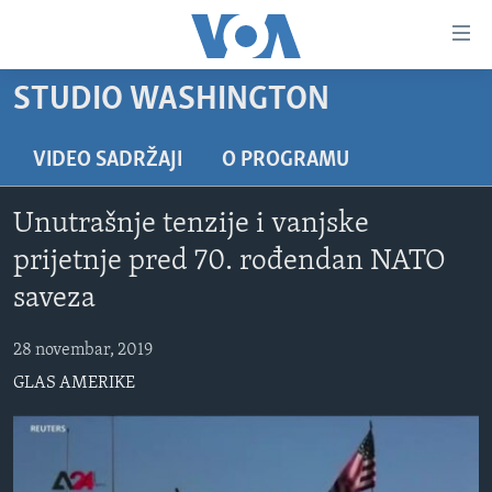
Linkovi
Pređi
na
STUDIO WASHINGTON
glavni
TV PROGRAM
sadržaj
VIDEO
Pređi
VIDEO SADRŽAJI
O PROGRAMU
na
FOTOGRAFIJE DANA
glavnu
Unutrašnje tenzije i vanjske
VIJESTI
navigaciju
prijetnje pred 70. rođendan NATO
Idi
NAUKA I TEHNOLOGIJA
SJEDINJENE AMERIČKE DRŽAVE
saveza
na
SPECIJALNI PROJEKTI
BOSNA I HERCEGOVINA
pretragu
28 novembar, 2019
KORUPCIJA
SVIJET
GLAS AMERIKE
SLOBODA MEDIJA
ŽENSKA STRANA
IZBJEGLIČKA STRANA