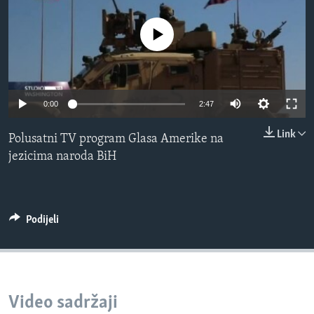
MAGAZIN
No media source currently available
O GLASU AMERIKE
Learning English
0:00
2:47
PRATITE NAS
Link
Polusatni TV program Glasa Amerike na
jezicima naroda BiH
Jezici
Podijeli
Video sadržaji