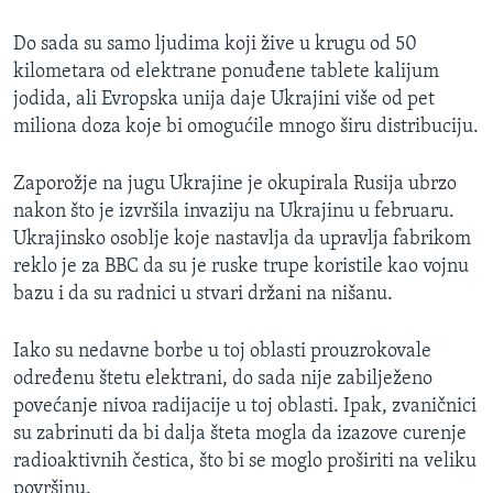
Do sada su samo ljudima koji žive u krugu od 50
kilometara od elektrane ponuđene tablete kalijum
jodida, ali Evropska unija daje Ukrajini više od pet
miliona doza koje bi omogućile mnogo širu distribuciju.
Zaporožje na jugu Ukrajine je okupirala Rusija ubrzo
nakon što je izvršila invaziju na Ukrajinu u februaru.
Ukrajinsko osoblje koje nastavlja da upravlja fabrikom
reklo je za BBC da su je ruske trupe koristile kao vojnu
bazu i da su radnici u stvari držani na nišanu.
Iako su nedavne borbe u toj oblasti prouzrokovale
određenu štetu elektrani, do sada nije zabilježeno
povećanje nivoa radijacije u toj oblasti. Ipak, zvaničnici
su zabrinuti da bi dalja šteta mogla da izazove curenje
radioaktivnih čestica, što bi se moglo proširiti na veliku
površinu.