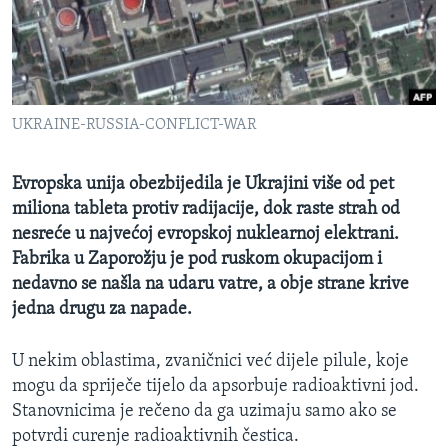
Learning English
PRATITE NAS
UKRAINE-RUSSIA-CONFLICT-WAR
Evropska unija obezbijedila je Ukrajini više od pet
Jezici
miliona tableta protiv radijacije, dok raste strah od
nesreće u najvećoj evropskoj nuklearnoj elektrani.
Fabrika u Zaporožju je pod ruskom okupacijom i
nedavno se našla na udaru vatre, a obje strane krive
jedna drugu za napade.
U nekim oblastima, zvaničnici već dijele pilule, koje
mogu da spriječe tijelo da apsorbuje radioaktivni jod.
Stanovnicima je rečeno da ga uzimaju samo ako se
potvrdi curenje radioaktivnih čestica.