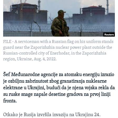
MAGAZIN
O GLASU AMERIKE
Learning English
FILE - A serviceman with a Russian flag on his uniform stands
PRATITE NAS
guard near the Zaporizhzhia nuclear power plant outside the
Russian-controlled city of Enerhodar, in the Zaporizhzhia
region, Ukraine, Aug. 4, 2022.
Jezici
Šef Međunarodne agencije za atomsku energiju izrazio
je ozbiljnu zabrinutost zbog granatiranja nuklearne
elektrane u Ukrajini, budući da je njena vojska rekla da
su ruske snage napale desetine gradova na prvoj liniji
fronta.
Otkako je Rusija izvršila invaziju na Ukrajinu 24.