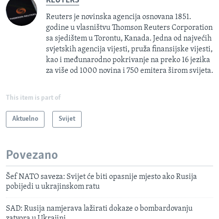
REUTERS
Reuters je novinska agencija osnovana 1851.
godine u vlasništvu Thomson Reuters Corporation
sa sjedištem u Torontu, Kanada. Jedna od najvećih
svjetskih agencija vijesti, pruža finansijske vijesti,
kao i međunarodno pokrivanje na preko 16 jezika
za više od 1000 novina i 750 emitera širom svijeta.
This item is part of
Aktuelno
Svijet
Povezano
Šef NATO saveza: Svijet će biti opasnije mjesto ako Rusija
pobijedi u ukrajinskom ratu
SAD: Rusija namjerava lažirati dokaze o bombardovanju
zatvora u Ukrajini