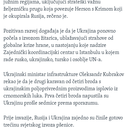
južnim regijama, uključujući strateški važnu
željezničku prugu koja povezuje Herson s Krimom koji
je okupirala Rusija, rečeno je.
Pozitivan razvoj događaja je da je Ukrajina ponovno
počela s izvozom žitarica, ublažavajući strahove od
globalne krize hrane, u nastojanju koje nadzire
Zajednički koordinacijski centar u Istanbulu u kojem
rade rusko, ukrajinsko, tursko i osoblje UN-a.
Ukrajinski ministar infrastrukture Oleksandr Kubrakov
rekao je da je drugi karavan od četiri broda s
ukrajinskim poljoprivrednim proizvodima isplovio iz
crnomorskih luka. Prva četiri broda napustila su
Ukrajinu prošle sedmice prema sporazumu.
Prije invazije, Rusija i Ukrajina zajedno su činile gotovo
trećinu svjetskog izvoza pšenice.