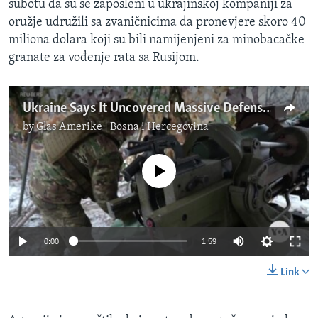
subotu da su se zaposleni u ukrajinskoj kompaniji za
oružje udružili sa zvaničnicima da pronevjere skoro 40
miliona dolara koji su bili namijenjeni za minobacačke
granate za vođenje rata sa Rusijom.
Ukraine Says It Uncovered Massive Defense Procurement Fraud
by
Glas Amerike | Bosna i Hercegovina
No media source currently available
0:00
1:59
Link