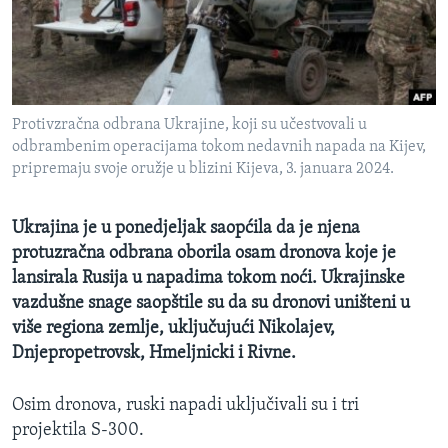
MAGAZIN
O GLASU AMERIKE
Learning English
Protivzračna odbrana Ukrajine, koji su učestvovali u
odbrambenim operacijama tokom nedavnih napada na Kijev,
PRATITE NAS
pripremaju svoje oružje u blizini Kijeva, 3. januara 2024.
Ukrajina je u ponedjeljak saopćila da je njena
protuzračna odbrana oborila osam dronova koje je
Jezici
lansirala Rusija u napadima tokom noći. Ukrajinske
vazdušne snage saopštile su da su dronovi uništeni u
više regiona zemlje, uključujući Nikolajev,
Dnjepropetrovsk, Hmeljnicki i Rivne.
Osim dronova, ruski napadi uključivali su i tri
projektila S-300.