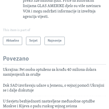
preko 326 miliona ljudi. Priče sa autorskim
linijama GLAS AMERIKE djelo su više novinara
VOA i mogu sadržati informacije iz izveštaja
agencija vijesti.
This item is part of
Aktuelno
Svijet
Najnovije
Povezano
Ukrajina: Pet osoba optuženo za krađu 40 miliona dolara
namijenjenih za oružje
Dok SAD izvršavaju udare u Jemenu, o vojnoj pomoći Ukrajini
se i dalje diskutuje
U Savjetu bezbjednosti nastavljene međusobne optužbe
Moskve i Kijeva o padu ruskog vojnog aviona