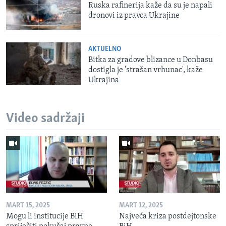
Ruska rafinerija kaže da su je napali
dronovi iz pravca Ukrajine
AKTUELNO
Bitka za gradove blizance u Donbasu
dostigla je 'strašan vrhunac', kaže
Ukrajina
Video sadržaji
MART 15, 2025
MART 12, 2025
Mogu li institucije BiH
Najveća kriza postdejtonske