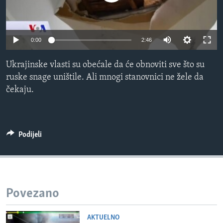
MAGAZIN
O GLASU AMERIKE
0:00
2:46
Learning English
Ukrajinske vlasti su obećale da će obnoviti sve što su
ruske snage uništile. Ali mnogi stanovnici ne žele da
PRATITE NAS
čekaju.
Jezici
Podijeli
Povezano
AKTUELNO