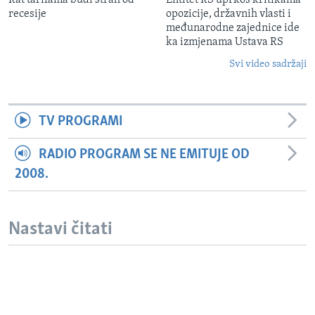
Rat tarifama budi strah od
Entitet RS uprkos kritikama
recesije
opozicije, državnih vlasti i
međunarodne zajednice ide
ka izmjenama Ustava RS
Svi video sadržaji
TV PROGRAMI
RADIO PROGRAM SE NE EMITUJE OD
2008.
Nastavi čitati