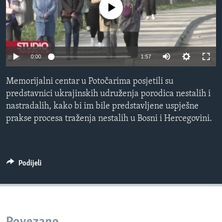
No media source currently available
MAGAZIN
O GLASU AMERIKE
Learning English
0:00
1:57
PRATITE NAS
Memorijalni centar u Potočarima posjetili su
predstavnici ukrajinskih udruženja porodica nestalih i
nastradalih, kako bi im bile predstavljene uspješne
prakse procesa traženja nestalih u Bosni i Hercegovini.
Jezici
Podijeli