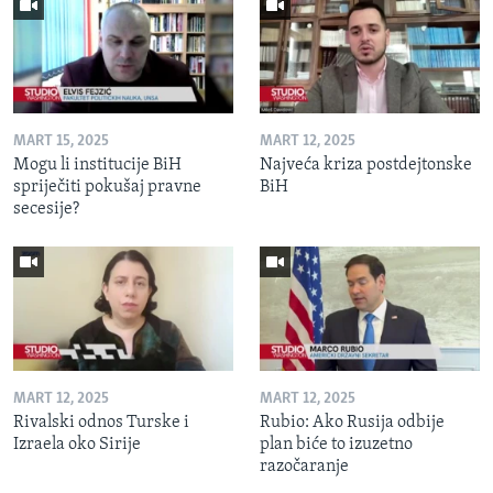
MART 15, 2025
MART 12, 2025
Mogu li institucije BiH
Najveća kriza postdejtonske
spriječiti pokušaj pravne
BiH
secesije?
MART 12, 2025
MART 12, 2025
Rivalski odnos Turske i
Rubio: Ako Rusija odbije
Izraela oko Sirije
plan biće to izuzetno
razočaranje