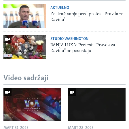
AKTUELNO
Zastrašivanja pred protest 'Pravda za
Davida'
STUDIO WASHINGTON
BANJA LUKA: Protesti "Pravda za
Davida" ne posustaju
Video sadržaji
MART 31, 2025
MART 28, 2025