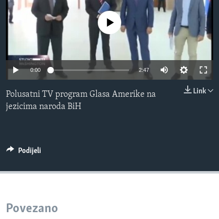
MAGAZIN
No media source currently available
O GLASU AMERIKE
Learning English
0:00
2:47
PRATITE NAS
Link
Polusatni TV program Glasa Amerike na
jezicima naroda BiH
Jezici
Podijeli
Povezano