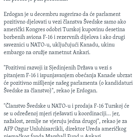
Erdogan je u decembru sugerirao da će parlament
pozitivno djelovati u vezi članstva Švedske samo ako
američki Kongres odobri Turskoj kupovinu desetina
borbenih aviona F-16 i rezervnih dijelova i ako drugi
saveznici u NATO-u, uključujući Kanadu, ukinu
embargo na oružje nametnut Ankari.
"Pozitivni razvoji iz Sjedinjenih Država u vezi s
pitanjem F-16 i ispunjavanjem obećanja Kanade ubrzat
će pozitivno mišljenje našeg parlamenta (o kandidaturi
Švedske za članstvo)", rekao je Erdogan.
"Članstvo Švedske u NATO-u i prodaja F-16 Turskoj će
se u određenoj mjeri rješavati u koordinaciji... jer,
nažalost, zemlje ne vjeruju jedna drugoj", rekao je za
AFP Ozgur Unluhisarcikli, direktor Ureda američkog
njemačkog fonda Marshall Fund u Ankari.