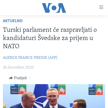
Linkovi
Pređi
na
AKTUELNO
glavni
TV PROGRAM
sadržaj
Turski parlament će raspravljati o
VIDEO
Pređi
kandidaturi Švedske za prijem u
na
FOTOGRAFIJE DANA
NATO
glavnu
VIJESTI
navigaciju
AGENCE FRANCE-PRESSE (AFP)
Idi
NAUKA I TEHNOLOGIJA
SJEDINJENE AMERIČKE DRŽAVE
na
26 decembar, 2023
SPECIJALNI PROJEKTI
BOSNA I HERCEGOVINA
pretragu
KORUPCIJA
Podijeli
SVIJET
SLOBODA MEDIJA
ŽENSKA STRANA
IZBJEGLIČKA STRANA