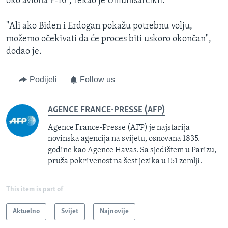
oko aviona F-16", rekao je Unluhisarcikli.
"Ali ako Biden i Erdogan pokažu potrebnu volju,
možemo očekivati da će proces biti uskoro okončan",
dodao je.
Podijeli
Follow us
AGENCE FRANCE-PRESSE (AFP)
Agence France-Presse (AFP) je najstarija
novinska agencija na svijetu, osnovana 1835.
godine kao Agence Havas. Sa sjedištem u Parizu,
pruža pokrivenost na šest jezika u 151 zemlji.
This item is part of
Aktuelno
Svijet
Najnovije