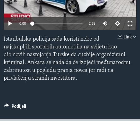
MAGAZIN
O GLASU AMERIKE
0:00
2:39
Learning English
Link
Istanbulska policija sada koristi neke od
najskupljih sportskih automobila na svijetu kao
PRATITE NAS
dio novih nastojanja Turske da suzbije organizirani
kriminal. Ankara se nada da će izbjeći međunarodnu
zabrinutost u pogledu pranja novca jer radi na
privlačenju stranih investitora.
Jezici
Podijeli