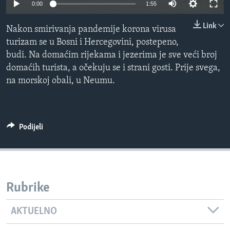
0:00
1:55
MAGAZIN
Link
O GLASU AMERIKE
Nakon smirivanja pandemije korona virusa
turizam se u Bosni i Hercegovini, postepeno,
Learning English
budi. Na domaćim rijekama i jezerima je sve veći broj
domaćih turista, a očekuju se i strani gosti. Prije svega,
na morskoj obali, u Neumu.
PRATITE NAS
Podijeli
Jezici
Rubrike
AKTUELNO