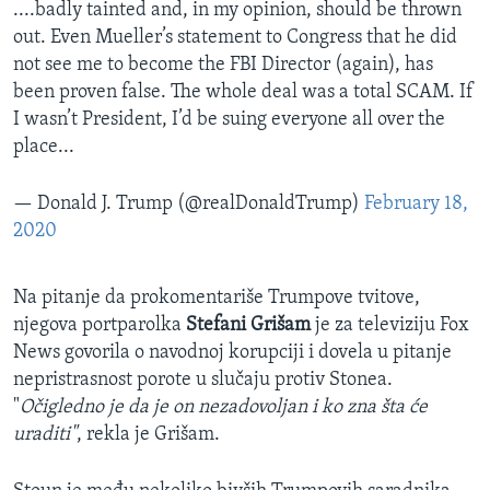
....badly tainted and, in my opinion, should be thrown
out. Even Mueller’s statement to Congress that he did
not see me to become the FBI Director (again), has
been proven false. The whole deal was a total SCAM. If
I wasn’t President, I’d be suing everyone all over the
place...
— Donald J. Trump (@realDonaldTrump)
February 18,
2020
Na pitanje da prokomentariše Trumpove tvitove,
njegova portparolka
Stefani Grišam
je za televiziju Fox
News govorila o navodnoj korupciji i dovela u pitanje
nepristrasnost porote u slučaju protiv Stonea.
"
Očigledno je da je on nezadovoljan i ko zna šta će
uraditi"
, rekla je Grišam.