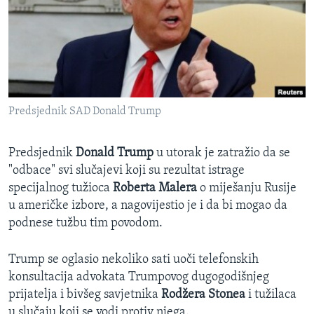
MAGAZIN
O GLASU AMERIKE
Learning English
Predsjednik SAD Donald Trump
PRATITE NAS
Predsjednik
Donald Trump
u utorak je zatražio da se
"odbace" svi slučajevi koji su rezultat istrage
Jezici
specijalnog tužioca
Roberta Malera
o miješanju Rusije
u američke izbore, a nagovijestio je i da bi mogao da
podnese tužbu tim povodom.
Trump se oglasio nekoliko sati uoči telefonskih
konsultacija advokata Trumpovog dugogodišnjeg
prijatelja i bivšeg savjetnika
Rodžera Stonea
i tužilaca
u slučaju koji se vodi protiv njega.