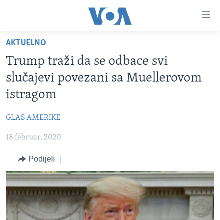
Linkovi
Pređi
na
AKTUELNO
glavni
TV PROGRAM
sadržaj
Trump traži da se odbace svi
VIDEO
Pređi
slučajevi povezani sa Muellerovom
na
FOTOGRAFIJE DANA
istragom
glavnu
VIJESTI
navigaciju
GLAS AMERIKE
Idi
NAUKA I TEHNOLOGIJA
SJEDINJENE AMERIČKE DRŽAVE
na
18 februar, 2020
SPECIJALNI PROJEKTI
BOSNA I HERCEGOVINA
pretragu
KORUPCIJA
Podijeli
SVIJET
SLOBODA MEDIJA
ŽENSKA STRANA
IZBJEGLIČKA STRANA