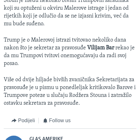
Stoun je među nekoliko bivših Trumpovih saradnika
koji su optuženi u okviru Malerove istrage i jedan od
rijetkih koji je odlučio da se ne izjasni krivim, već da
mu bude suđeno.
Trump je o Malerovoj istrazi tvitovao nekoliko dana
nakon što je sekretar za pravosuđe
Vilijam Bar
rekao je
da mu Trumpovi tvitovi onemogućavaju da radi svoj
posao.
Više od dvije hiljade bivših zvaničnika Sekretarijata za
pravosuđe je u pismu u ponedleljak kritikovalo Barove i
Trumpove poteze u slučaju Rodžera Stouna i zatražilo
ostavku sekretara za pravosuđe.
Podijeli
Follow us
GLAS AMERIKE