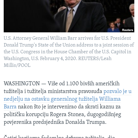
MAGAZIN
O GLASU AMERIKE
Learning English
U.S. Attorney General William Barr arrives for U.S. President
Donald Trump's State of the Union address to a joint session of
PRATITE NAS
the U.S. Congress in the House Chamber of the U.S. Capitol in
Washington, U.S. February 4, 2020. REUTERS/Leah
Millis/POOL
Jezici
WASHINGTON —
Više od 1.100 bivših američkih
tužitelja i tužitelja ministarstva pravosuđa
pozvalo je u
nedjelju na ostavku generalnog tužitelja Williama
Barra
nakon što je intervenirao da skrati kaznu za
političku korupciju Rogera Stonea, dugogodišnjeg
povjerenika predsjednika Donalda Trumpa.