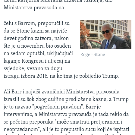
Četiri karijerna federalna državna tužitelja, dio
Ministarstva pravosuđa na
čelu s Barrom, preporučili su
da se Stone kazni sa najviše
devet godina zatvora, nakon
što je u novembru bio osuđen
na sedam optužbi, uključujući
Roger Stone
laganje Kongresu i utjecaj na
svjedoke, vezano za dugu
istragu izbora 2016. na kojima je pobijedio Trump.
Ali Barr i najviši zvaničnici Ministarstva pravosuđa
izrazili su šok zbog duljine predložene kazne, a Trump
je to nazvao "pogrešnom pravdom". Barr je
intervenirao, a Ministarstvo pravosuđa je tada reklo da
se početna preporuka "može smatrati pretjeranom i
neopravdanom", ali je to prepustilo sucu koji će ispitati