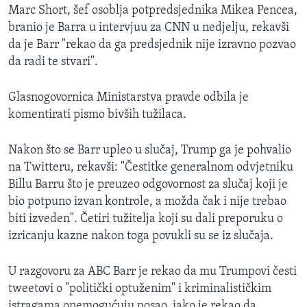
Marc Short, šef osoblja potpredsjednika Mikea Pencea,
branio je Barra u intervjuu za CNN u nedjelju, rekavši
da je Barr "rekao da ga predsjednik nije izravno pozvao
da radi te stvari".
Glasnogovornica Ministarstva pravde odbila je
komentirati pismo bivših tužilaca.
Nakon što se Barr upleo u slučaj, Trump ga je pohvalio
na Twitteru, rekavši: "Čestitke generalnom odvjetniku
Billu Barru što je preuzeo odgovornost za slučaj koji je
bio potpuno izvan kontrole, a možda čak i nije trebao
biti izveden". Četiri tužitelja koji su dali preporuku o
izricanju kazne nakon toga povukli su se iz slučaja.
U razgovoru za ABC Barr je rekao da mu Trumpovi česti
tweetovi o "politički optuženim" i kriminalističkim
istragama onemogućuju posao, iako je rekao da