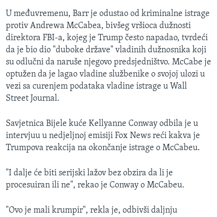
U međuvremenu, Barr je odustao od kriminalne istrage
protiv Andrewa McCabea, bivšeg vršioca dužnosti
direktora FBI-a, kojeg je Trump često napadao, tvrdeći
da je bio dio "duboke države" vladinih dužnosnika koji
su odlučni da naruše njegovo predsjedništvo. McCabe je
optužen da je lagao vladine službenike o svojoj ulozi u
vezi sa curenjem podataka vladine istrage u Wall
Street Journal.
Savjetnica Bijele kuće Kellyanne Conway odbila je u
intervjuu u nedjeljnoj emisiji Fox News reći kakva je
Trumpova reakcija na okončanje istrage o McCabeu.
"I dalje će biti serijski lažov bez obzira da li je
procesuiran ili ne", rekao je Conway o McCabeu.
"Ovo je mali krumpir", rekla je, odbivši daljnju