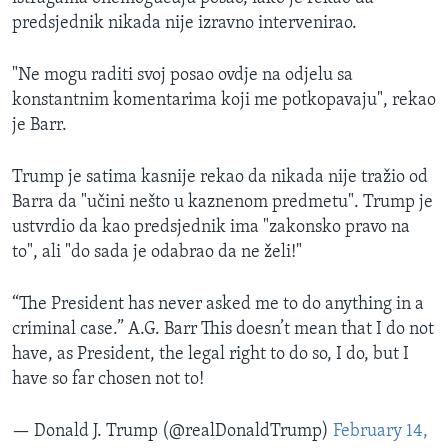
predsjednik nikada nije izravno intervenirao.
"Ne mogu raditi svoj posao ovdje na odjelu sa
konstantnim komentarima koji me potkopavaju", rekao
je Barr.
Trump je satima kasnije rekao da nikada nije tražio od
Barra da "učini nešto u kaznenom predmetu". Trump je
ustvrdio da kao predsjednik ima "zakonsko pravo na
to", ali "do sada je odabrao da ne želi!"
“The President has never asked me to do anything in a
criminal case.” A.G. Barr This doesn’t mean that I do not
have, as President, the legal right to do so, I do, but I
have so far chosen not to!
— Donald J. Trump (@realDonaldTrump)
February 14,