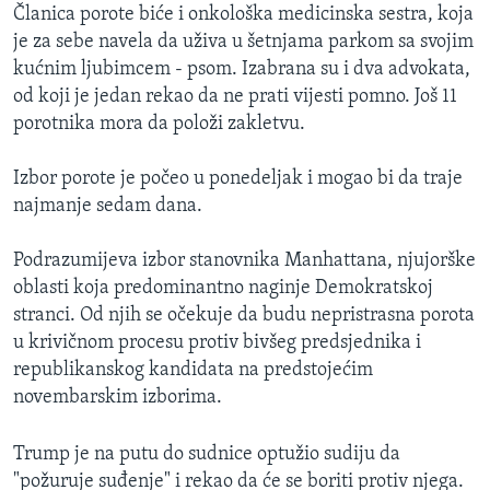
Članica porote biće i onkološka medicinska sestra, koja
je za sebe navela da uživa u šetnjama parkom sa svojim
kućnim ljubimcem - psom. Izabrana su i dva advokata,
od koji je jedan rekao da ne prati vijesti pomno. Još 11
porotnika mora da položi zakletvu.
Izbor porote je počeo u ponedeljak i mogao bi da traje
najmanje sedam dana.
Podrazumijeva izbor stanovnika Manhattana, njujorške
oblasti koja predominantno naginje Demokratskoj
stranci. Od njih se očekuje da budu nepristrasna porota
u krivičnom procesu protiv bivšeg predsjednika i
republikanskog kandidata na predstojećim
novembarskim izborima.
Trump je na putu do sudnice optužio sudiju da
"požuruje suđenje" i rekao da će se boriti protiv njega.