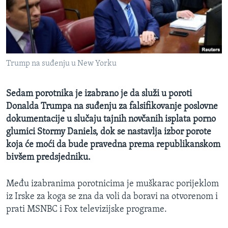
MAGAZIN
O GLASU AMERIKE
Learning English
Trump na suđenju u New Yorku
PRATITE NAS
Sedam porotnika je izabrano je da služi u poroti
Donalda Trumpa na suđenju za falsifikovanje poslovne
dokumentacije u slučaju tajnih novčanih isplata porno
Jezici
glumici Stormy Daniels, dok se nastavlja izbor porote
koja će moći da bude pravedna prema republikanskom
bivšem predsjedniku.
Među izabranima porotnicima je muškarac porijeklom
iz Irske za koga se zna da voli da boravi na otvorenom i
prati MSNBC i Fox televizijske programe.