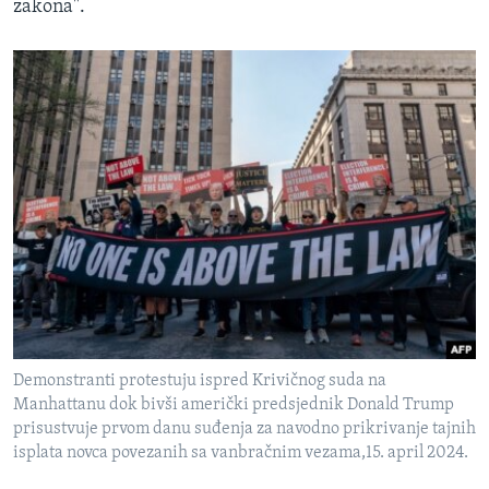
zakona".
Demonstranti protestuju ispred Krivičnog suda na
Manhattanu dok bivši američki predsjednik Donald Trump
prisustvuje prvom danu suđenja za navodno prikrivanje tajnih
isplata novca povezanih sa vanbračnim vezama,15. april 2024.