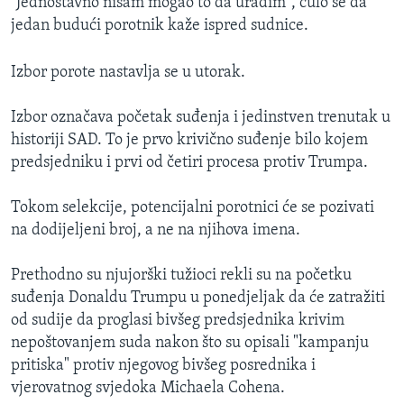
"Jednostavno nisam mogao to da uradim", čulo se da
jedan budući porotnik kaže ispred sudnice.
Izbor porote nastavlja se u utorak.
Izbor označava početak suđenja i jedinstven trenutak u
historiji SAD. To je prvo krivično suđenje bilo kojem
predsjedniku i prvi od četiri procesa protiv Trumpa.
Tokom selekcije, potencijalni porotnici će se pozivati
na dodijeljeni broj, a ne na njihova imena.
Prethodno su njujorški tužioci rekli su na početku
suđenja Donaldu Trumpu u ponedjeljak da će zatražiti
od sudije da proglasi bivšeg predsjednika krivim
nepoštovanjem suda nakon što su opisali "kampanju
pritiska" protiv njegovog bivšeg posrednika i
vjerovatnog svjedoka Michaela Cohena.