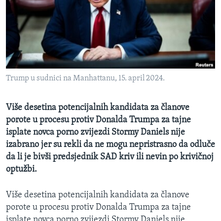
MAGAZIN
O GLASU AMERIKE
Learning English
Trump u sudnici na Manhattanu, 15. april 2024.
PRATITE NAS
Više desetina potencijalnih kandidata za članove
porote u procesu protiv Donalda Trumpa za tajne
Jezici
isplate novca porno zvijezdi Stormy Daniels nije
izabrano jer su rekli da ne mogu nepristrasno da odluče
da li je bivši predsjednik SAD kriv ili nevin po krivičnoj
optužbi.
Više desetina potencijalnih kandidata za članove
porote u procesu protiv Donalda Trumpa za tajne
isplate novca porno zvijezdi Stormy Daniels nije