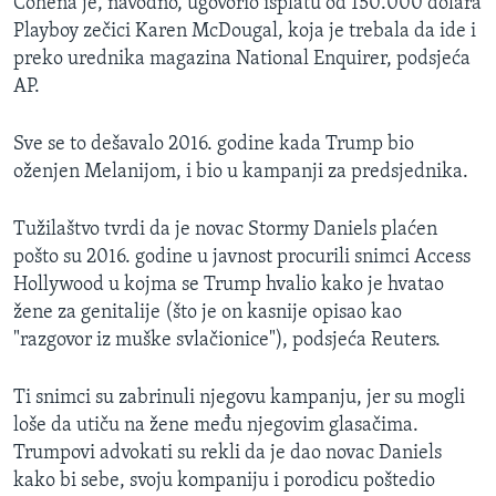
Cohena je, navodno, ugovorio isplatu od 150.000 dolara
Playboy zečici Karen McDougal, koja je trebala da ide i
preko urednika magazina National Enquirer, podsjeća
AP.
Sve se to dešavalo 2016. godine kada Trump bio
oženjen Melanijom, i bio u kampanji za predsjednika.
Tužilaštvo tvrdi da je novac Stormy Daniels plaćen
pošto su 2016. godine u javnost procurili snimci Access
Hollywood u kojma se Trump hvalio kako je hvatao
žene za genitalije (što je on kasnije opisao kao
"razgovor iz muške svlačionice"), podsjeća Reuters.
Ti snimci su zabrinuli njegovu kampanju, jer su mogli
loše da utiču na žene među njegovim glasačima.
Trumpovi advokati su rekli da je dao novac Daniels
kako bi sebe, svoju kompaniju i porodicu poštedio