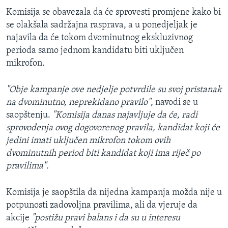
Komisija se obavezala da će sprovesti promjene kako bi
se olakšala sadržajna rasprava, a u ponedjeljak je
najavila da će tokom dvominutnog ekskluzivnog
perioda samo jednom kandidatu biti uključen
mikrofon.
"Obj
e kampanje ove ned
j
elje potvrdile su svoj pristanak
na dvominutno, neprekidano pravilo"
, navodi se u
saopštenju.
"Komisija danas najavljuje da će, radi
sprovođenja ovog dogovorenog pravila, kandidat koji će
jedini imati uključen mikrofon tokom ovih
dvominutnih period biti kandidat koji ima r
iječ po
pravilima".
Komisija je saopštila da nijedna kampanja možda nije u
potpunosti zadovoljna pravilima, ali da vjeruje da
akcije
"postižu pravi balans i da su u interesu