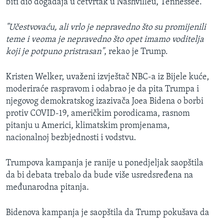
biti dio događaja u četvrtak u Nashvilleu, Tennessee.
"Učestvovaću, ali vrlo je nepravedno što su promijenili
teme i veoma je nepravedno što opet imamo voditelja
koji je potpuno pristrasan"
, rekao je Trump.
Kristen Welker, uvaženi izvještač NBC-a iz Bijele kuće,
moderiraće raspravom i odabrao je da pita Trumpa i
njegovog demokratskog izazivača Joea Bidena o borbi
protiv COVID-19, američkim porodicama, rasnom
pitanju u Americi, klimatskim promjenama,
nacionalnoj bezbjednosti i vodstvu.
Trumpova kampanja je ranije u ponedjeljak saopštila
da bi debata trebalo da bude više usredsređena na
međunarodna pitanja.
Bidenova kampanja je saopštila da Trump pokušava da