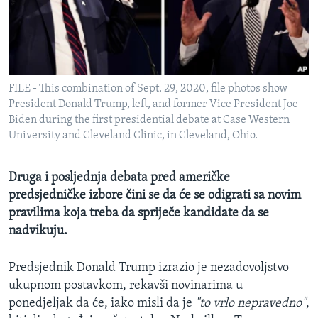
MAGAZIN
O GLASU AMERIKE
Learning English
FILE - This combination of Sept. 29, 2020, file photos show
President Donald Trump, left, and former Vice President Joe
PRATITE NAS
Biden during the first presidential debate at Case Western
University and Cleveland Clinic, in Cleveland, Ohio.
Druga i posljednja debata pred američke
Jezici
predsjedničke izbore čini se da će se odigrati sa novim
pravilima koja treba da spriječe kandidate da se
nadvikuju.
Predsjednik Donald Trump izrazio je nezadovoljstvo
ukupnom postavkom, rekavši novinarima u
ponedjeljak da će, iako misli da je
"to vrlo nepravedno"
,