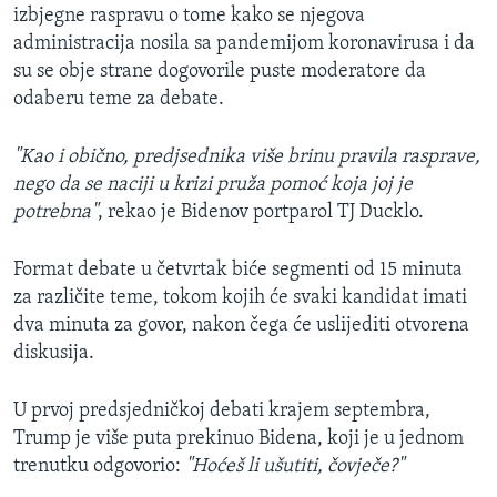
izbjegne raspravu o tome kako se njegova
administracija nosila sa pandemijom koronavirusa i da
su se obje strane dogovorile puste moderatore da
odaberu teme za debate.
"Kao i obično, predj
sednika više brinu pravila rasprave,
nego da se naciji u krizi pruža pomoć koja joj je
potrebna"
, rekao je Bidenov portparol TJ Ducklo.
Format debate u četvrtak biće segmenti od 15 minuta
za različite teme, tokom kojih će svaki kandidat imati
dva minuta za govor, nakon čega će uslijediti otvorena
diskusija.
U prvoj predsjedničkoj debati krajem septembra,
Trump je više puta prekinuo Bidena, koji je u jednom
trenutku odgovorio:
"Hoćeš li u
š
ut
i
ti, čov
ječe?"