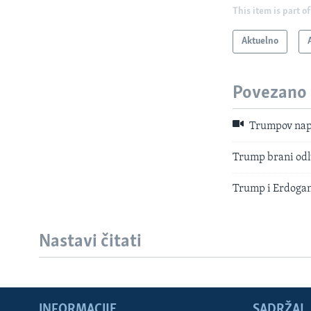
This item is part of
Aktuelno
Povezano
Trumpov napa
Trump brani odlu
Trump i Erdogan 
Nastavi čitati
INFORMACIJE
SADRŽAJ