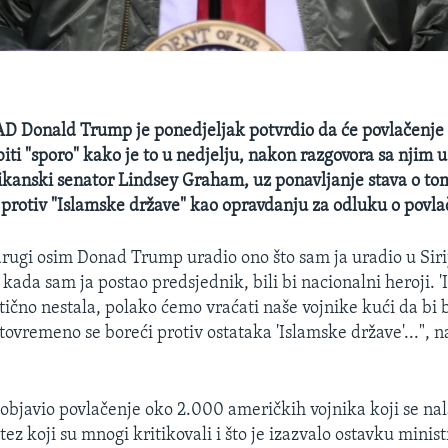
AD Donald Trump je ponedjeljak potvrdio da će povlačenje
 biti "sporo" kako je to u nedjelju, nakon razgovora sa njim u
ikanski senator Lindsey Graham, uz ponavljanje stava o to
i protiv "Islamske države" kao opravdanju za odluku o povla
drugi osim Donad Trump uradio ono što sam ja uradio u Siriji
kada sam ja postao predsjednik, bili bi nacionalni heroji. 
tično nestala, polako ćemo vraćati naše vojnike kući da bi bi
tovremeno se boreći protiv ostataka 'Islamske države'...", 
objavio povlačenje oko 2.000 američkih vojnika koji se nal
potez koji su mnogi kritikovali i što je izazvalo ostavku mini