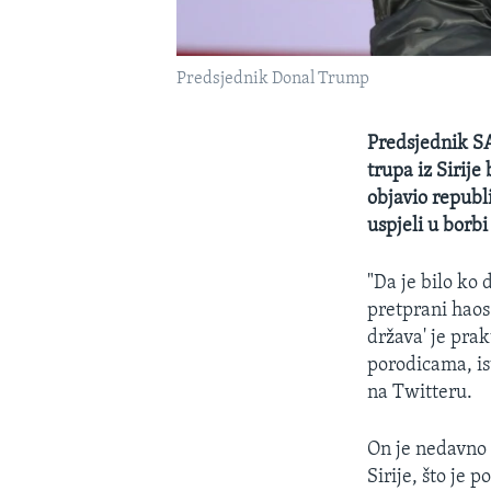
Predsjednik Donal Trump
Predsjednik S
trupa iz Sirije
objavio republ
uspjeli u borb
"Da je bilo ko 
pretprani haos 
država' je prak
porodicama, is
na Twitteru.
On je nedavno 
Sirije, što je 