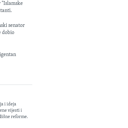
v "Islamske
tanti.
ski senator
e dobio
ligentan
a i ideja
ne vijesti i
žišne reforme.