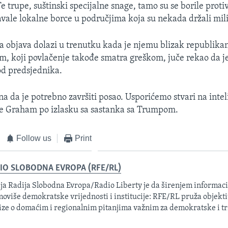
e trupe, suštinski specijalne snage, tamo su se borile proti
avale lokalne borce u područjima koja su nekada držali mili
objava dolazi u trenutku kada je njemu blizak republikan
, koji povlačenje takođe smatra greškom, juče rekao da j
od predsjednika.
na da je potrebno završiti posao. Usporićemo stvari na inte
je Graham po izlasku sa sastanka sa Trumpom.
Follow us
Print
IO SLOBODNA EVROPA (RFE/RL)
ja Radija Slobodna Evropa/Radio Liberty je da širenjem informacij
oviše demokratske vrijednosti i institucije: RFE/RL pruža objektiv
ize o domaćim i regionalnim pitanjima važnim za demokratske i tr