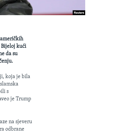
 američkih
 Bijeloj kući
me da su
čenju.
, koja je bila
'Islamska
li s
naveo je Trump
aze na sjeveru
stra odbrane