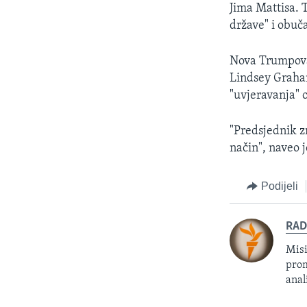
Jima Mattisa. T
države" i obuč
Nova Trumpova 
Lindsey Graham
"uvjeravanja" 
"Predsjednik z
način", naveo 
Podijeli
RAD
Misi
prom
anal