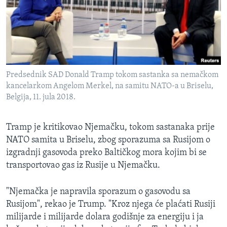
Predsednik SAD Donald Tramp tokom sastanka sa nemačkom
kancelarkom Angelom Merkel, na samitu NATO-a u Briselu,
Belgija, 11. jula 2018.
Tramp je kritikovao Njemačku, tokom sastanaka prije
NATO samita u Briselu, zbog sporazuma sa Rusijom o
izgradnji gasovoda preko Baltičkog mora kojim bi se
transportovao gas iz Rusije u Njemačku.
"Njemačka je napravila sporazum o gasovodu sa
Rusijom", rekao je Trump. "Kroz njega će plaćati Rusiji
milijarde i milijarde dolara godišnje za energiju i ja