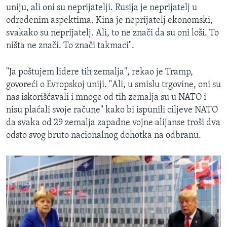
uniju, ali oni su neprijatelji. Rusija je neprijatelj u
određenim aspektima. Kina je neprijatelj ekonomski,
svakako su neprijatelj. Ali, to ne znači da su oni loši. To
ništa ne znači. To znači takmaci".
"Ja poštujem lidere tih zemalja", rekao je Tramp,
govoreći o Evropskoj uniji. "Ali, u smislu trgovine, oni su
nas iskorišćavali i mnoge od tih zemalja su u NATO i
nisu plaćali svoje račune" kako bi ispunili ciljeve NATO
da svaka od 29 zemalja zapadne vojne alijanse troši dva
odsto svog bruto nacionalnog dohotka na odbranu.