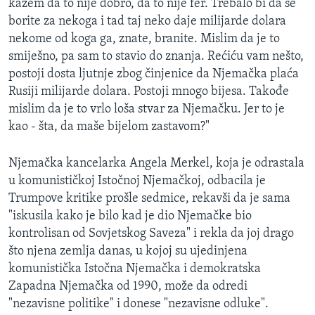
kažem da to nije dobro, da to nije fer. Trebalo bi da se
borite za nekoga i tad taj neko daje milijarde dolara
nekome od koga ga, znate, branite. Mislim da je to
smiješno, pa sam to stavio do znanja. Rećiću vam nešto,
postoji dosta ljutnje zbog činjenice da Njemačka plaća
Rusiji milijarde dolara. Postoji mnogo bijesa. Takođe
mislim da je to vrlo loša stvar za Njemačku. Jer to je
kao - šta, da maše bijelom zastavom?"
Njemačka kancelarka Angela Merkel, koja je odrastala
u komunističkoj Istočnoj Njemačkoj, odbacila je
Trumpove kritike prošle sedmice, rekavši da je sama
"iskusila kako je bilo kad je dio Njemačke bio
kontrolisan od Sovjetskog Saveza" i rekla da joj drago
što njena zemlja danas, u kojoj su ujedinjena
komunistička Istočna Njemačka i demokratska
Zapadna Njemačka od 1990, može da odredi
"nezavisne politike" i donese "nezavisne odluke".