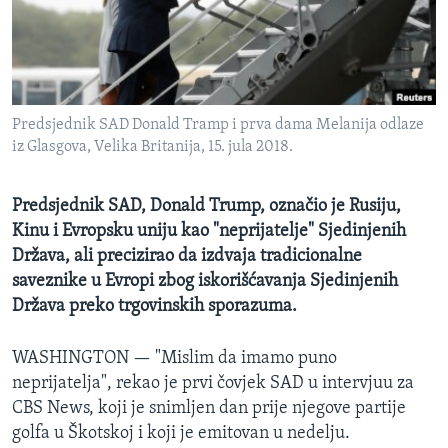
MAGAZIN
O GLASU AMERIKE
Learning English
Predsjednik SAD Donald Tramp i prva dama Melanija odlaze
iz Glasgova, Velika Britanija, 15. jula 2018.
PRATITE NAS
Predsjednik SAD, Donald Trump, označio je Rusiju,
Kinu i Evropsku uniju kao "neprijatelje" Sjedinjenih
Jezici
Država, ali precizirao da izdvaja tradicionalne
saveznike u Evropi zbog iskorišćavanja Sjedinjenih
Država preko trgovinskih sporazuma.
WASHINGTON —
"Mislim da imamo puno
neprijatelja", rekao je prvi čovjek SAD u intervjuu za
CBS News, koji je snimljen dan prije njegove partije
golfa u Škotskoj i koji je emitovan u nedelju.