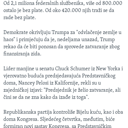
Od 2,1 miliona federalnih službenika, više od 800.000
ostalo je bez plate. Od oko 420.000 njih traži se da
rade bez plate.
Demokrate okrivljuju Trumpa za "odvlačenje zemlje u
haos" i primjećuju da je, nedeljama unazad, Trump
rekao da će biti ponosan da sprovede zatvaranje zbog
finansiranja zida.
Lider manjine u senatu Chuck Schumer iz New Yorka i
vjerovatno buduća predsjedavajuća Predstavničkog
doma, Nancey Pelosi iz Kalifornije, rekli su u
zajedničkoj izjavi: "Predsjednik je želio zatvaranje, ali
čini se da ne zna kako da izađe iz toga".
Republikanska partija kontroliše Bijelu kuću, kao i oba
doma Kongresa. Sljedećeg četvrtka, međutim, biće
formiran novi sastav Kongresa, sa Predstavničkim