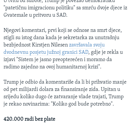
U tvitu od subote, Trump je povezao demokratsku
"patetičnu imigracionu politiku" sa smrću dvoje djece iz
Gvatemale u pritvoru u SAD.
Njegovi komentari, prvi koji se odnose na smrt djece,
stigli su istog dana kada je sekretarka za unutrašnju
bezbjednost Kirstjen Nilesen
završavala svoju
dvodnevnu posjetu južnoj granici SAD
, gdje je rekla u
izjavi "Sistem je jasno preopterećen i moramo da
radimo zajedno na ovoj humanitarnoj krizi".
Trump je odbio da komentariše da li bi prihvatio manje
od pet milijardi dolara za finansiranje zida. Upitan u
srijedu koliko dugo će zatvaranje vlade trajati, Trump
je rekao novinarima: "Koliko god bude potrebno".
420.000 radi bez plate