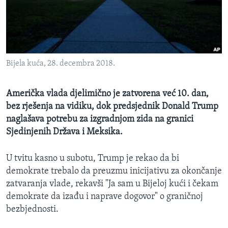
MAGAZIN
O GLASU AMERIKE
Learning English
Bijela kuća, 28. decembra 2018.
PRATITE NAS
Američka vlada djelimično je zatvorena već 10. dan,
bez rješenja na vidiku, dok predsjednik Donald Trump
naglašava potrebu za izgradnjom zida na granici
Jezici
Sjedinjenih Država i Meksika.
U tvitu kasno u subotu, Trump je rekao da bi
demokrate trebalo da preuzmu inicijativu za okončanje
zatvaranja vlade, rekavši "Ja sam u Bijeloj kući i čekam
demokrate da izađu i naprave dogovor" o graničnoj
bezbjednosti.